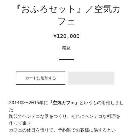
『おふろセット』／空気カ
フェ
通
販
¥120,000
常
売
税込
価
価
格
格
カートに追加する
2014年〜2015年に
『空気カフェ』
というものを催しまし
た
陶芸でヘンテコな器をつくり、それにヘンテコな料理を
作って乗せ
カフェの休日を借りて、予約制でお客様に供するとい