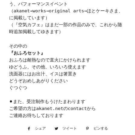
う、パフォーマンスイベント
（akanet→works→original arts→ほとケーキさま、
に掲載しています）
（『空気カフェ』はまだ一部の作品のみで、これから随
時追加掲載してゆきます）
その中の
『おふろセット』
おふろは耐熱なので直火にかけられます
ゆどうふ、その他、いろいろ使えます
洗面器にはお出汁、イスは箸置き
どうぞおめしあがりください
ぐつぐつ
⚫︎また、受注制作もうけたまわります
ご希望の方はakanet.netのcontactから
ご連絡お待ちしております
シェア
Facebook
ツイート
Twitter
ピンする
Pinterest
で
に
で